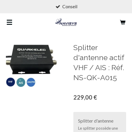
Conseil
Passer
au
contenu
principal
Splitter
d'antenne actif
VHF / AIS : Réf.
NS-QK-A015
229,00 €
Splitter d'antenne
Le splitter possède une